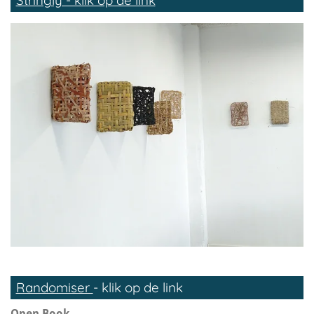
Stringly - klik op de link
Randomiser
- klik op de link
Open Book