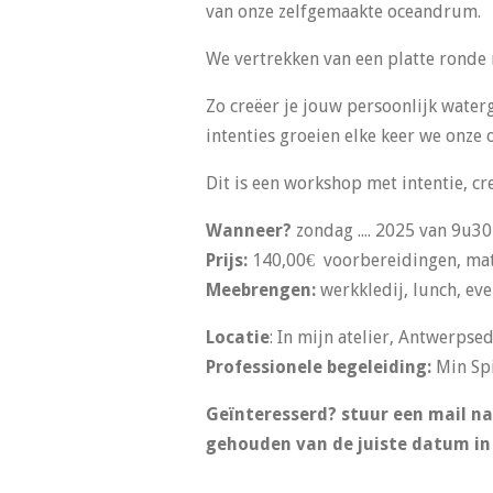
van onze zelfgemaakte oceandrum.
We vertrekken van een platte ronde
Zo creëer je jouw persoonlijk water
intenties groeien elke keer we onze
Dit is een workshop met intentie, crea
Wanneer?
zondag .... 2025 van 9u30
Prijs:
140,00€ voorbereidingen, mate
Meebrengen:
werkkledij, lunch, ev
Locatie
: In mijn atelier, Antwerpse
Professionele begeleiding:
Min Spi
Geïnteresserd? stuur een mail na
gehouden van de juiste datum in