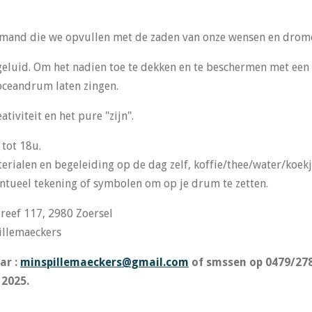
 mand die we opvullen met de zaden van onze wensen en drom
geluid. Om het nadien toe te dekken en te beschermen met een i
 oceandrum laten zingen.
tiviteit en het pure "zijn".
 tot 18u.
rialen en begeleiding op de dag zelf, koffie/thee/water/koek
entueel tekening of symbolen om op je drum te zetten.
dreef 117, 2980 Zoersel
llemaeckers
ar :
minspillemaeckers@gmail.com
of smssen op 0479/278
 2025.