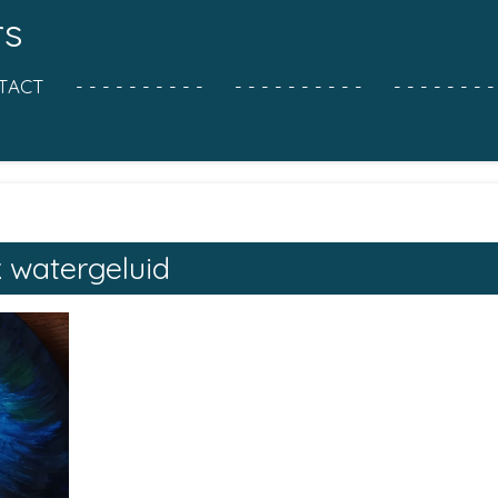
rs
TACT
- - - - - - - - - -
- - - - - - - - - -
- - - - - - - -
k watergeluid