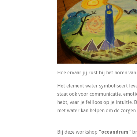
Hoe
er
v
aar jij rust bij het horen van
Het element water symboliseert leven
staat ook voor communicatie, emoties,
hebt, vaar je feilloos op je intuïtie
met water kan helpen om de zorgen v
Bij deze workshop
"oceandrum"
br