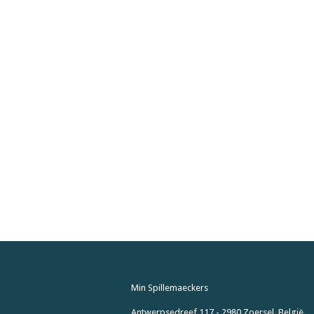
Min Spillemaeckers
Antwerpsedreef 117 - 2980 Zoersel, België