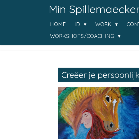
Min Spillemaecke
Ga
direct
HOME
ID
WORK
CON
naar
de
WORKSHOPS/COACHING
hoofdinhoud
Creëer je persoonlij